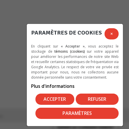
PARAMÈTRES DE COOKIES
×
En cliquant sur
« Accepter »
, vous acceptez le
stockage de
témoins (cookies)
sur votre appareil
pour améliorer les performances de notre site Web
et recueillir certaines statistiques de fréquentation via
Google Analytics. Le respect de votre vie privée est
important pour nous, nous ne collectons aucune
donnée personnelle sans votre consentement.
Plus d'informations
ACCEPTER
REFUSER
PARAMÈTRES
és.
GÉRER LE CONSENTEMENT