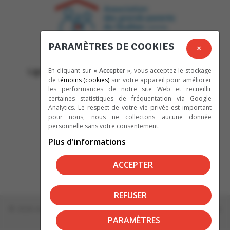
PARAMÈTRES DE COOKIES
365, rue Saint-Jean, bureau 035
×
Longueuil, (QC), J4H 2X7
Ligne écoute: (514) 745-6110 / 1 866 745-6110
En cliquant sur
« Accepter »
, vous acceptez le stockage
de
témoins (cookies)
sur votre appareil pour améliorer
adgpq@grands-parents.qc.ca
les performances de notre site Web et recueillir
certaines statistiques de fréquentation via Google
Analytics. Le respect de votre vie privée est important
pour nous, nous ne collectons aucune donnée
personnelle sans votre consentement.
Plus d'informations
ACCEPTER
REFUSER
© 2026 Association des grands-parents du Québec | Tous droits
PARAMÈTRES
réservés.