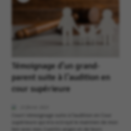
Témoignage d’un grand-
parent suite à l’audition en
cour supérieure
23 février 2023
Court témoignage suite à l’audition en Cour
supérieure qui m’a octroyé le maintien de mon
lien avec mes 2 petits anges et de leurs