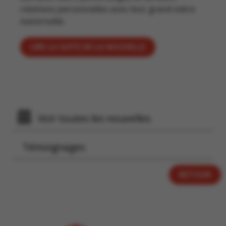
relations personnelles avec leur grand-mère
maternelle.
LIRE LA SUITE DE LA NOUVELLE
Voir toutes les nouvelles
Témoignages
RETOUR