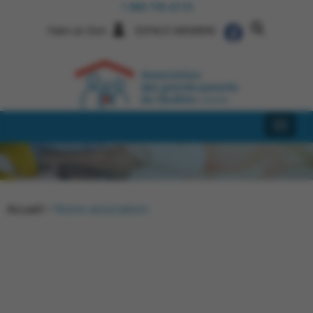
1 866 745-6110
Faire un Don
ESPACE MEMBRE
Accueil
>
Notre association