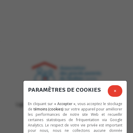
PARAMÈTRES DE COOKIES
365, rue Saint-Jean, bureau 035
×
Longueuil, (QC), J4H 2X7
Ligne écoute: (514) 745-6110 / 1 866 745-6110
En cliquant sur
« Accepter »
, vous acceptez le stockage
de
témoins (cookies)
sur votre appareil pour améliorer
adgpq@grands-parents.qc.ca
les performances de notre site Web et recueillir
certaines statistiques de fréquentation via Google
Analytics. Le respect de votre vie privée est important
pour nous, nous ne collectons aucune donnée