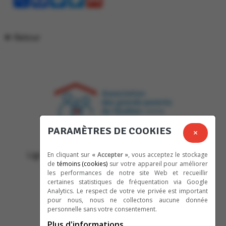
Retour
PARAMÈTRES DE COOKIES
365, rue Saint-Jean, bureau 035
×
Longueuil, (QC), J4H 2X7
Ligne écoute: (514) 745-6110 / 1 866 745-6110
En cliquant sur
« Accepter »
, vous acceptez le stockage
de
témoins (cookies)
sur votre appareil pour améliorer
adgpq@grands-parents.qc.ca
les performances de notre site Web et recueillir
certaines statistiques de fréquentation via Google
Analytics. Le respect de votre vie privée est important
pour nous, nous ne collectons aucune donnée
personnelle sans votre consentement.
Plus d'informations